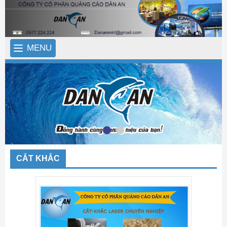
MENU
CẮT KHẮC