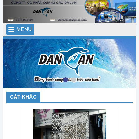
MENU
CẮT KHẮC