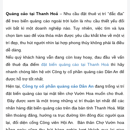
Quảng cáo tại Thanh Hoá
– Nhu cầu đặt thuê vị trí “đắc địa”
để treo biển quảng cáo ngoài trời luôn là nhu cầu thiết yếu đối
với bất kì một doanh nghiệp nào. Tuy nhiên, việc tìm và lựa
chọn làm sao để vừa thỏa mãn được yêu cầu khắt khe về một vị
trí đẹp, thu hút người nhìn lại hợp phong thủy không phải là điều
dễ dàng.
Nếu quý khách hàng vẫn đang còn loay hoay, đau đầu về vấn
đề thuê địa điểm
đặt biển quảng cáo tại Thanh Hoá
thì hãy
nhanh chóng liên hệ với Công ty cổ phần quảng cáo Dân An để
được hỗ trợ tốt nhất.
Hiện tại,
Công ty cổ phần quảng cáo Dân An
đang trống vị trí
đặt biển quảng cáo tại mặt tiền chợ Vườn Hoa muốn cho thuê.
Đây được xem là một trong những vị trí thuận lợi nhất để các
nhãn hàng đặt biển quảng cáo trên địa bản tỉnh Thanh Hoá. Mặt
tiền thoáng đãng, hướng ra trục đường lớn đông đúc người qua
lại, đối diện cổng Công viên Hội An. Bản thân Chợ Vườn hoa
hằng ngày cũng thu hút hàng nghìn lượt khách qua lại giao