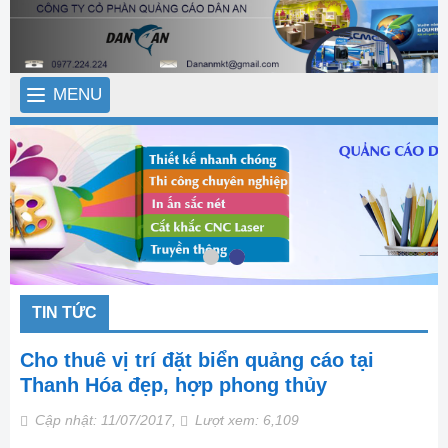
MENU
TIN TỨC
Cho thuê vị trí đặt biển quảng cáo tại
Thanh Hóa đẹp, hợp phong thủy
Cập nhật: 11/07/2017,
Lượt xem: 6,109