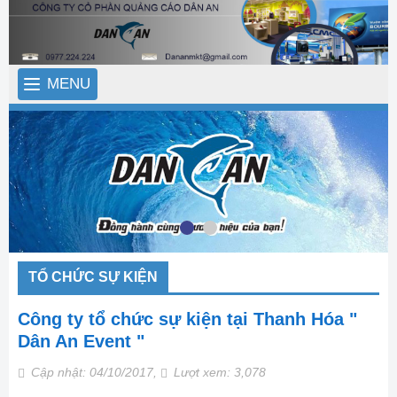
MENU
TỔ CHỨC SỰ KIỆN
Công ty tổ chức sự kiện tại Thanh Hóa "
Dân An Event "
Cập nhật: 04/10/2017,
Lượt xem: 3,078