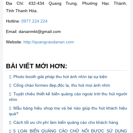
Địa Chỉ: 432-434 Quang Trung, Phường Hạc Thành,
Tỉnh Thanh Hóa.
Hotline:
0977.224.224
Email: dananmkt@gmail.com
Website:
http://quangcaodanan.com
BÀI VIẾT MỚI HƠN:
Photo booth giải pháp thu hút ánh nhìn tại sự kiện
Cổng chào formex đẹp,độc lạ, thu hút mọi ánh nhìn
Tuyệt chiêu thiết kế biển quảng cáo ngoài trời thu hút người
nhìn
Mẫu bảng hiệu shop mẹ và bé nào giúp thu hút khách hiệu
quả?
Cách tối ưu chi phí làm biển quảng cáo cho khách hàng
5 LOẠI BIỂN QUẢNG CÁO CHỮ NỔI ĐƯỢC SỬ DỤNG