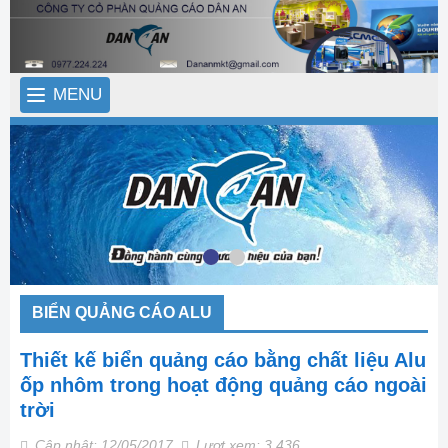
MENU
BIỂN QUẢNG CÁO ALU
Thiết kế biển quảng cáo bằng chất liệu Alu
ốp nhôm trong hoạt động quảng cáo ngoài
trời
Cập nhật: 12/05/2017,
Lượt xem: 3,436