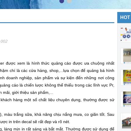
HOT
,002
ter được xem là hình thức quảng cáo được ưa chuộng nhất
thậm chí là các cửa hàng, shop,...lựa chọn để quảng bá hình
ảnh doanh nghiệp, sản phẩm và sự kiện đến những nơi công
quảng cáo là chiến lược không thể thiếu trong các lĩnh vực Pr,
 mãi, giới thiệu sản phẩm,...
uý khách hàng một số chất liệu chuyên dụng, thường được sử
VC), màu trắng sữa, khả năng chịu nắng mưa, co giãn tốt. Sau
ợc in trên decal sẽ rất đẹp và rõ nét.
g, láng mịn in rất sáng và bắt mắt. Thường được sử dụng để