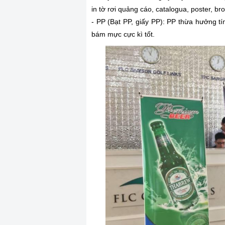
in tờ rơi quảng cáo, catalogua, poster, bro
- PP (Bạt PP, giấy PP): PP thừa hưởng t
bám mực cực kì tốt.