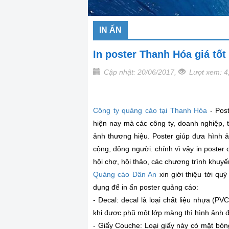
IN ẤN
In poster Thanh Hóa giá tốt
Cập nhật: 20/06/2017,
Lượt xem: 4
Công ty quảng cáo tại Thanh Hóa
- Pos
hiện nay mà các công ty, doanh nghiệp, 
ảnh thương hiệu. Poster giúp đưa hình 
cộng, đông người. chính vì vậy in poster 
hội chợ, hội thảo, các chương trình khuyến
Quảng cáo Dân An
xin giới thiệu tới q
dụng để in ấn poster quảng cáo:
- Decal: decal là loại chất liệu nhựa (P
khi được phũ một lớp màng thì hình ảnh đư
- Giấy Couche: Loại giấy này có mặt bón