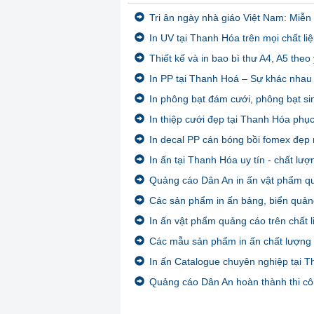
Tri ân ngày nhà giáo Việt Nam: Miễn 
In UV tại Thanh Hóa trên mọi chất li
Thiết kế và in bao bì thư A4, A5 the
In PP tại Thanh Hoá – Sự khác nhau g
In phông bạt đám cưới, phông bạt s
In thiệp cưới đẹp tại Thanh Hóa phụ
In decal PP cán bóng bồi fomex đẹp
In ấn tại Thanh Hóa uy tín - chất lượ
Quảng cáo Dân An in ấn vật phẩm quả
Các sản phẩm in ấn bảng, biển quảng
In ấn vật phẩm quảng cáo trên chất l
Các mẫu sản phẩm in ấn chất lượng
In ấn Catalogue chuyên nghiệp tại 
Quảng cáo Dân An hoàn thành thi côn