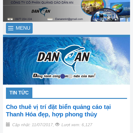
MENU
TIN TỨC
Cho thuê vị trí đặt biển quảng cáo tại
Thanh Hóa đẹp, hợp phong thủy
Cập nhật: 11/07/2017,
Lượt xem: 6,127