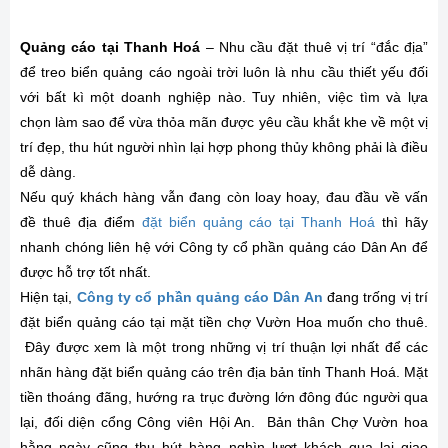
Quảng cáo tại Thanh Hoá
– Nhu cầu đặt thuê vị trí “đắc địa”
để treo biển quảng cáo ngoài trời luôn là nhu cầu thiết yếu đối
với bất kì một doanh nghiệp nào. Tuy nhiên, việc tìm và lựa
chọn làm sao để vừa thỏa mãn được yêu cầu khắt khe về một vị
trí đẹp, thu hút người nhìn lại hợp phong thủy không phải là điều
dễ dàng.
Nếu quý khách hàng vẫn đang còn loay hoay, đau đầu về vấn
đề thuê địa điểm
đặt biển quảng cáo tại Thanh Hoá
thì hãy
nhanh chóng liên hệ với Công ty cổ phần quảng cáo Dân An để
được hỗ trợ tốt nhất.
Hiện tại,
Công ty cổ phần quảng cáo Dân An
đang trống vị trí
đặt biển quảng cáo tại mặt tiền chợ Vườn Hoa muốn cho thuê.
Đây được xem là một trong những vị trí thuận lợi nhất để các
nhãn hàng đặt biển quảng cáo trên địa bản tỉnh Thanh Hoá. Mặt
tiền thoáng đãng, hướng ra trục đường lớn đông đúc người qua
lại, đối diện cổng Công viên Hội An. Bản thân Chợ Vườn hoa
hằng ngày cũng thu hút hàng nghìn lượt khách qua lại giao