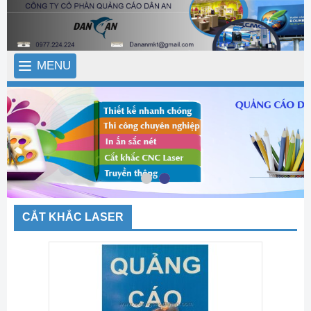
MENU
CẮT KHẮC LASER