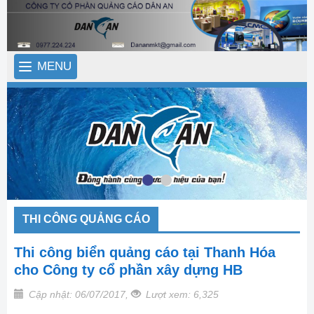
MENU
THI CÔNG QUẢNG CÁO
Thi công biển quảng cáo tại Thanh Hóa
cho Công ty cổ phần xây dựng HB
Cập nhật: 06/07/2017,
Lượt xem: 6,325