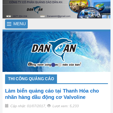
MENU
THI CÔNG QUẢNG CÁO
Làm biển quảng cáo tại Thanh Hóa cho
nhãn hàng dầu động cơ Valvoline
Cập nhật: 01/07/2017,
Lượt xem: 5,233