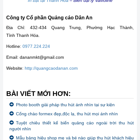
In bạt tại Thanh Hoá
– Biển đại lý Valvoline
Công ty Cổ phần Quảng cáo Dân An
Địa Chỉ: 432-434 Quang Trung, Phường Hạc Thành,
Tỉnh Thanh Hóa.
Hotline:
0977.224.224
Email: dananmkt@gmail.com
Website:
http://quangcaodanan.com
BÀI VIẾT MỚI HƠN:
Photo booth giải pháp thu hút ánh nhìn tại sự kiện
Cổng chào formex đẹp,độc lạ, thu hút mọi ánh nhìn
Tuyệt chiêu thiết kế biển quảng cáo ngoài trời thu hút
người nhìn
Mẫu bảng hiệu shop mẹ và bé nào giúp thu hút khách hiệu