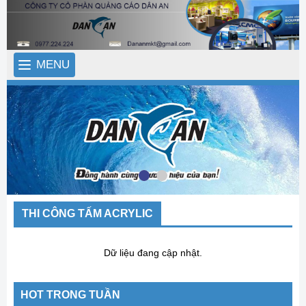
MENU
THI CÔNG TẤM ACRYLIC
Dữ liệu đang cập nhật.
HOT TRONG TUẦN