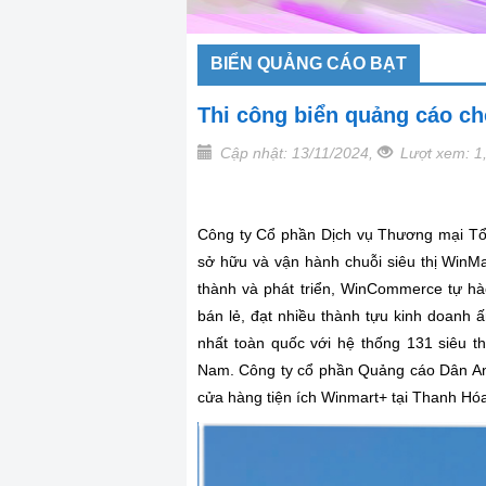
BIỂN QUẢNG CÁO BẠT
Thi công biển quảng cáo c
Cập nhật: 13/11/2024,
Lượt xem: 1
Công ty Cổ phần Dịch vụ Thương mại T
sở hữu và vận hành chuỗi siêu thị WinM
thành và phát triển, WinCommerce tự h
bán lẻ, đạt nhiều thành tựu kinh doanh ấ
nhất toàn quốc với hệ thống 131 siêu t
Nam. Công ty cổ phần Quảng cáo Dân An 
cửa hàng tiện ích Winmart+ tại Thanh Hó