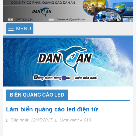
MENU
BIỂN QUẢNG CÁO LED
Làm biển quảng cáo led điện tử
Cập nhật: 12/05/2017,
Lượt xem: 4,016