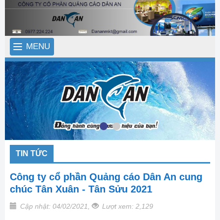
MENU
TIN TỨC
Công ty cổ phần Quảng cáo Dân An cung
chúc Tân Xuân - Tân Sửu 2021
Cập nhật: 04/02/2021,
Lượt xem: 2,129