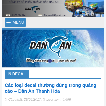
MENU
IN DECAL
Các loại decal thường dùng trong quảng
cáo – Dân An Thanh Hóa
Cập nhật: 25/05/2017,
Lượt xem: 4,698