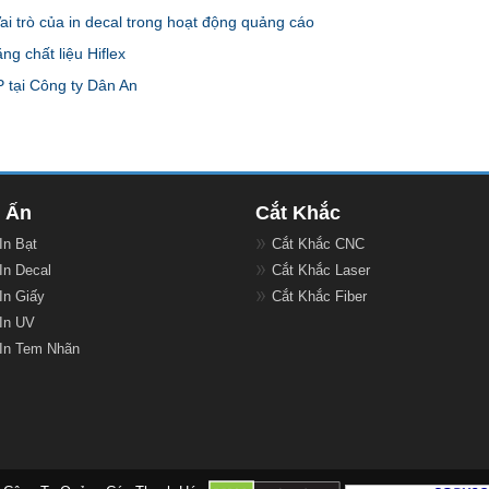
i trò của in decal trong hoạt động quảng cáo
g chất liệu Hiflex
 tại Công ty Dân An
n Ấn
Cắt Khắc
In Bạt
Cắt Khắc CNC
In Decal
Cắt Khắc Laser
In Giấy
Cắt Khắc Fiber
In UV
In Tem Nhãn