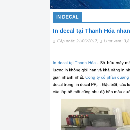
IN DECAL
In decal tại Thanh Hóa nhan
Cập nhật: 21/06/2017,
Lượt xem: 3,
In decal tại Thanh Hóa
- Sở hữu máy móc
lượng in không giới hạn và khả năng in n
gian nhanh nhất.
Công ty cổ phần quảng
decal trong, in decal PP,… Đặc biệt, các
của lớp bề mặt cũng như độ bền màu dưới