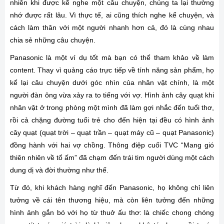
nhiên khi được kể nghe một câu chuyện, chúng ta lại thường
nhớ được rất lâu. Vì thực tế, ai cũng thích nghe kể chuyện, và
cách làm thân với một người nhanh hơn cả, đó là cùng nhau
chia sẻ những câu chuyện.
Panasonic là một ví dụ tốt mà bạn có thể tham khảo về làm
content. Thay vì quảng cáo trực tiếp về tính năng sản phẩm, họ
kể lại câu chuyện dưới góc nhìn của nhân vật chính, là một
người đàn ông vừa xảy ra to tiếng với vợ. Hình ảnh cây quạt khi
nhân vật ở trong phòng một mình đã làm gợi nhắc đến tuổi thơ,
rồi cả chặng đường tuổi trẻ cho đến hiện tại đều có hình ảnh
cây quạt (quạt trời – quạt trần – quạt máy cũ – quạt Panasonic)
đồng hành với hai vợ chồng. Thông điệp cuối TVC “Mang gió
thiên nhiên về tổ ấm” đã chạm đến trái tim người dùng một cách
dung dị và đời thường như thế.
Từ đó, khi khách hàng nghĩ đến Panasonic, họ không chỉ liên
tưởng về cái tên thương hiệu, mà còn liên tưởng đến những
hình ảnh gắn bó với họ từ thuở ấu thơ: là chiếc chong chóng