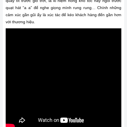
quay tít trước gió trời, là kỉ niệm hong khô tóc hay ngồi trước
quạt hát “a a” để nghe giọng mình rung rung… Chính những
cảm xúc gần gũi ấy là xúc tác để kéo khách hàng đến gần hơn
với thương hiệu.