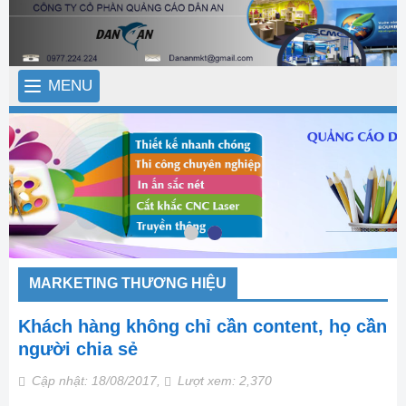
MENU
MARKETING THƯƠNG HIỆU
Khách hàng không chỉ cần content, họ cần
người chia sẻ
Cập nhật: 18/08/2017,
Lượt xem: 2,370