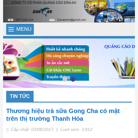
MENU
TIN TỨC
Thương hiệu trà sữa Gong Cha có mặt
trên thị trường Thanh Hóa
Cập nhật: 03/08/2017,
Lượt xem: 3,812