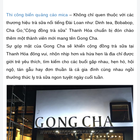
Thi công biển quảng cáo mica
– Không chỉ quen thuộc với các
thương hiệu trà sữa nổi tiếng Đài Loan như: Dinh tea, Bobabop,
Cha Go,“Cộng đồng trà sữa” Thanh Hóa chuẩn bị đón chào
thêm một thành viên mới mang tên Gong Cha.
Sự góp mặt của Gong Cha sẽ khiến cộng đồng trà sữa tại
Thanh Hóa đông vui, nhộn nhịp hơn và hứa hẹn là địa chỉ được
giới trẻ yêu thích, tìm kiếm cho các buổi gặp nhau, hẹn hò, hội
ngộ, tán gẫu hay đơn thuần là cả gia đình cùng nhau ngồi
thưởng thức ly trà sữa ngon tuyệt ngày cuối tuần.