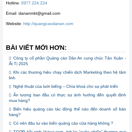
Hotline:
0977.224.224
Email: dananmkt@gmail.com
Website:
http://quangcaodanan.com
BÀI VIẾT MỚI HƠN:
Công ty cổ phần Quảng cáo Dân An cung chúc Tân Xuân -
Ất Tị 2025
Khi các thương hiệu chạy chiến dịch Marketing theo hệ tâm
linh
Nghệ thuật của lười biếng – Chìa khoá cho sự phát triển
Ấn tượng ban đầu có thực sự ảnh hưởng đến quyết định
mua hàng?
Biển hiệu quảng cáo tác động thế nào đến doanh số bán
hàng?
Có nên đâu tư vào biển quảng cáo cửa hàng không ?
TGDĐ hồi sinh Vuivui.com, trở lại “cuộc chiến” thương mại