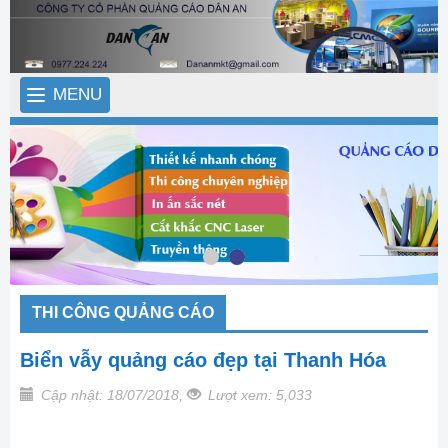
MENU
THI CÔNG QUẢNG CÁO
Biển vẫy quảng cáo đẹp tại Thanh Hóa
Cập nhật: 18/07/2018,
Lượt xem: 5,033