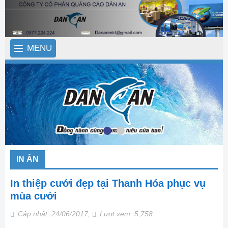
MENU
IN ẤN
In thiệp cưới đẹp tại Thanh Hóa phục vụ
mùa cưới
Cập nhật: 24/06/2017,
Lượt xem: 5,758