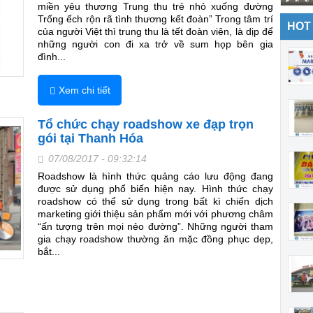
miền yêu thương Trung thu trẻ nhỏ xuống đường
Trống ếch rộn rã tình thương kết đoàn” Trong tâm trí
HOT
của người Việt thì trung thu là tết đoàn viên, là dịp để
những người con đi xa trở về sum họp bên gia
đình...
Xem chi tiết
Tổ chức chạy roadshow xe đạp trọn
gói tại Thanh Hóa
07/08/2017 - 09:32:14
Roadshow là hình thức quảng cáo lưu động đang
được sử dụng phổ biến hiện nay. Hình thức chạy
roadshow có thể sử dụng trong bất kì chiến dịch
marketing giới thiệu sản phẩm mới với phương châm
“ấn tượng trên mọi nẻo đường”. Những người tham
gia chạy roadshow thường ăn mặc đồng phục dẹp,
bắt...