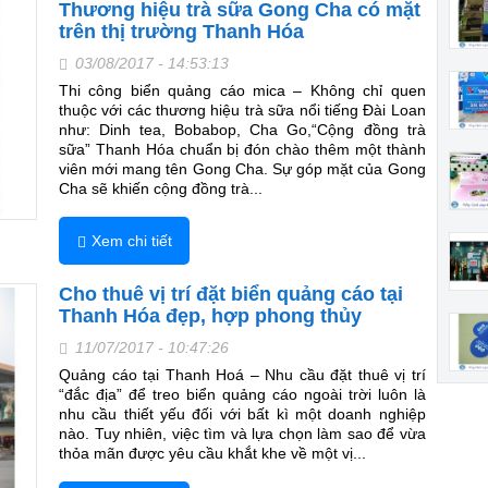
Thương hiệu trà sữa Gong Cha có mặt
trên thị trường Thanh Hóa
03/08/2017 - 14:53:13
Thi công biển quảng cáo mica – Không chỉ quen
thuộc với các thương hiệu trà sữa nổi tiếng Đài Loan
như: Dinh tea, Bobabop, Cha Go,“Cộng đồng trà
sữa” Thanh Hóa chuẩn bị đón chào thêm một thành
viên mới mang tên Gong Cha. Sự góp mặt của Gong
Cha sẽ khiến cộng đồng trà...
Xem chi tiết
Cho thuê vị trí đặt biển quảng cáo tại
Thanh Hóa đẹp, hợp phong thủy
11/07/2017 - 10:47:26
Quảng cáo tại Thanh Hoá – Nhu cầu đặt thuê vị trí
“đắc địa” để treo biển quảng cáo ngoài trời luôn là
nhu cầu thiết yếu đối với bất kì một doanh nghiệp
nào. Tuy nhiên, việc tìm và lựa chọn làm sao để vừa
thỏa mãn được yêu cầu khắt khe về một vị...