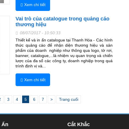
Xem chi tiết
Vai trò của catalogue trong quảng cáo
thương hiệu
08/07/2017 - 10:50:33
Thiết kế và in ấn catalogue tại Thanh Hóa - Các hình
thức quảng cáo để nhận diện thương hiệu và sản
phẩm của doanh nghiệp như thông qua logo, tờ rơi,
banner, catalogue,...là nhiệm vụ quan trọng và chiến
lược của đa số các công ty, doanh nghiệp trong quá
trình định vị và...
Xem chi tiết
2
3
4
5
6
7
>
Trang cuối
n Ấn
Cắt Khắc