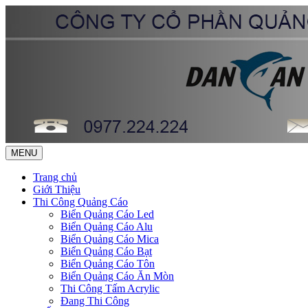
MENU
Trang chủ
Giới Thiệu
Thi Công Quảng Cáo
Biển Quảng Cáo Led
Biển Quảng Cáo Alu
Biển Quảng Cáo Mica
Biển Quảng Cáo Bạt
Biển Quảng Cáo Tôn
Biển Quảng Cáo Ăn Mòn
Thi Công Tấm Acrylic
Đang Thi Công