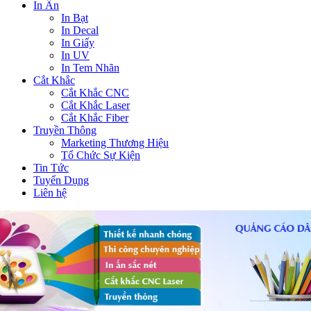
In Ấn
In Bạt
In Decal
In Giấy
In UV
In Tem Nhãn
Cắt Khắc
Cắt Khắc CNC
Cắt Khắc Laser
Cắt Khắc Fiber
Truyền Thông
Marketing Thương Hiệu
Tổ Chức Sự Kiện
Tin Tức
Tuyển Dụng
Liên hệ