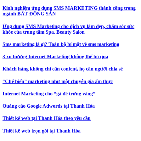
Kinh nghiệm ứng dụng SMS MARKETING thành công trong
ngành BẤT ĐỘNG SẢN
Ứng dụng SMS Marketing cho dịch vụ làm đẹp, chăm sóc sức
khỏe của trung tâm Spa, Beauty Salon
Sms marketing là gì? Toàn bộ bí mật về sms marketing
3 xu hướng Internet Marketing không thể bỏ qua
Khách hàng không chỉ cần content, họ cần người chia sẻ
“Chế biến” marketing như một chuyên gia ẩm thực
Internet Marketing cho “gà đẻ trứng vàng”
Quảng cáo Google Adwords tại Thanh Hóa
Thiết kế web tại Thanh Hóa theo yêu cầu
Thiết kế web trọn gói tại Thanh Hóa