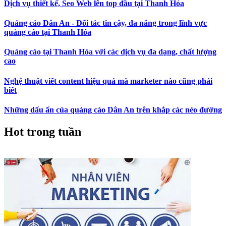
Dịch vụ thiết kế, Seo Web lên top đầu tại Thanh Hóa
Quảng cáo Dân An - Đối tác tin cậy, đa năng trong lĩnh vực
quảng cáo tại Thanh Hóa
Quảng cáo tại Thanh Hóa với các dịch vụ đa dạng, chất lượng
cao
Nghệ thuật viết content hiệu quả mà marketer nào cũng phải
biết
Những dấu ấn của quảng cáo Dân An trên khắp các nẻo đường
Hot trong tuần