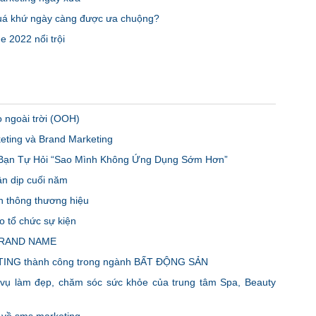
uá khứ ngày càng được ưa chuộng?
 2022 nổi trội
ngoài trời (OOH)
eting và Brand Marketing
n Bạn Tự Hỏi “Sao Mình Không Ứng Dụng Sớm Hơn”
n dịp cuối năm
n thông thương hiệu
 tổ chức sự kiện
 BRAND NAME
ING thành công trong ngành BẤT ĐỘNG SẢN
ụ làm đẹp, chăm sóc sức khỏe của trung tâm Spa, Beauty
 về sms marketing