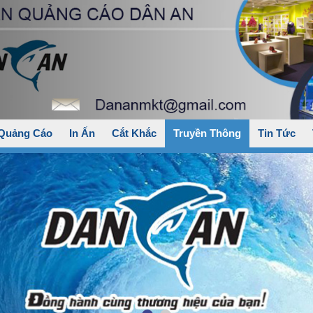
 Quảng Cáo
In Ấn
Cắt Khắc
Truyền Thông
Tin Tức