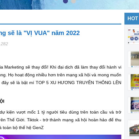
HOT
ng sẽ là "VỊ VUA" năm 2022
,282
a Marketing sẽ thay đổi! Khi đại dịch đã làm thay đổi hành vi
dùng. Họ hoạt động nhiều hơn trên mạng xã hội và mong muốn
 Sau đây sẽ là bật mí TOP 5 XU HƯƠNG TRUYỀN THÔNG LÊN
ỘI
ự kiện vượt mốc 1 tỷ người tiêu dùng trên toàn cầu và trở
rên Thế Giới. Tiktok - trở thành mạng xã hội hoàn hảo để thu
là toàn bộ thế hệ GenZ